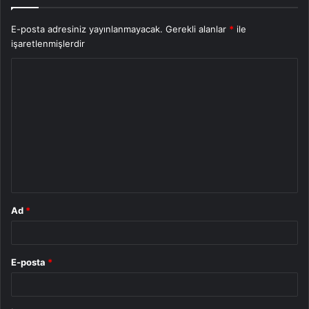
E-posta adresiniz yayınlanmayacak.
Gerekli alanlar
*
ile
işaretlenmişlerdir
Y
o
r
u
m
*
Ad
*
E-posta
*