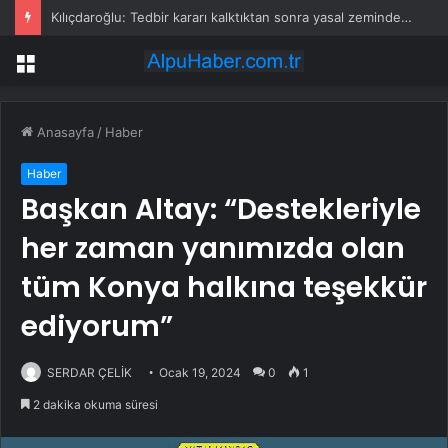
Kılıçdaroğlu: Tedbir kararı kalktıktan sonra yasal zeminde kurultay olur
Menü
Anasayfa
/
Haber
Haber
Başkan Altay: “Destekleriyle
her zaman yanımızda olan
tüm Konya halkına teşekkür
ediyorum”
SERDAR ÇELİK
Ocak 19, 2024
0
1
2 dakika okuma süresi