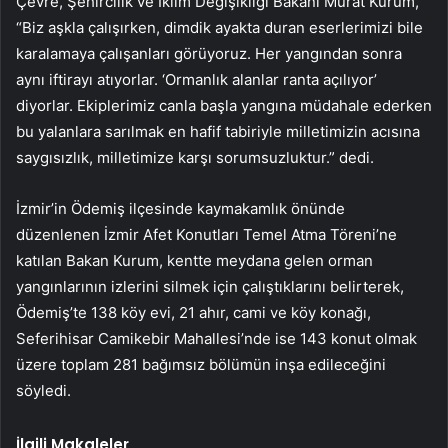
Çevre, Şehircilik ve İklim Değişikliği Bakanı Murat Kurum,
“Biz aşkla çalışırken, dimdik ayakta duran eserlerimizi bile
karalamaya çalışanları görüyoruz. Her yangından sonra
aynı iftirayı atıyorlar. ‘Ormanlık alanlar ranta açılıyor’
diyorlar. Ekiplerimiz canla başla yangına müdahale ederken
bu yalanlara sarılmak en hafif tabiriyle milletimizin acısına
saygısızlık, milletimize karşı sorumsuzluktur.” dedi.
İzmir’in Ödemiş ilçesinde kaymakamlık önünde
düzenlenen İzmir Afet Konutları Temel Atma Töreni’ne
katılan Bakan Kurum, kentte meydana gelen orman
yangınlarının izlerini silmek için çalıştıklarını belirterek,
Ödemiş’te 138 köy evi, 21 ahır, cami ve köy konağı,
Seferihisar Camikebir Mahallesi’nde ise 143 konut olmak
üzere toplam 281 bağımsız bölümün inşa edileceğini
söyledi.
İlgili Makaleler