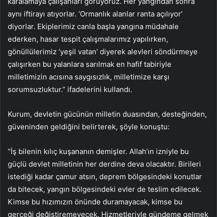
karalamaya çalışanları görüyoruz. Her yangından sonra
aynı iftirayı atıyorlar. ‘Ormanlık alanlar ranta açılıyor’
diyorlar. Ekiplerimiz canla başla yangına müdahale
ederken, hasar tespit çalışmalarımız yapılırken,
gönüllülerimiz ‘yeşil vatan’ diyerek alevleri söndürmeye
çalışırken bu yalanlara sarılmak en hafif tabiriyle
milletimizin acısına saygısızlık, milletimize karşı
sorumsuzluktur.” ifadelerini kullandı.
Kurum, devletin gücünün milletin duasından, desteğinden,
güveninden geldiğini belirterek, şöyle konuştu:
“İş bilenin kılıç kuşananın demişler. Allah’ın izniyle bu
güçlü devlet milletinin her derdine deva olacaktır. Birileri
istediği kadar çamur atsın, deprem bölgesindeki konutlar
da bitecek, yangın bölgesindeki evler de teslim edilecek.
Kimse bu hızımızın önünde duramayacak, kimse bu
gerçeği değiştiremeyecek. Hizmetleriyle gündeme gelmek