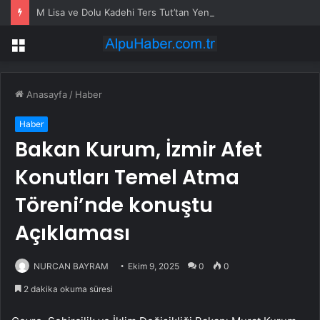
M Lisa ve Dolu Kadehi Ters Tut’tan Yeni İş Birliği: Vişne
Menü
Anasayfa
/
Haber
Haber
Bakan Kurum, İzmir Afet
Konutları Temel Atma
Töreni’nde konuştu
Açıklaması
NURCAN BAYRAM
Ekim 9, 2025
0
0
2 dakika okuma süresi