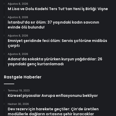
Ağustos 8, 2026
M Lisa ve Dolu Kadehi Ters Tut’tan Yeni İş Birliği: Vişne
Ağustos 8, 2026
İstanbul’da sır ölüm: 37 yaşındaki kadın savcının
evinde ölü bulundu!
Ağustos 8, 2026
Emniyet şeridinde feci ölüm: Servis şoförüne midibüs
çarptı
Ağustos 8, 2026
Adana’da sokakta yürürken kurşun yağdırdılar: 26
yaşındaki genç kurtarılamadı
Rastgele Haberler
Temmuz 19, 2023
Küresel piyasalar Avrupa enflasyonunu bekliyor
Haziran 30, 2026
Dev rezerv için harekete geçtiler: Çin’de üretilen
modüllerle dağların ortasına şehir kuracaklar