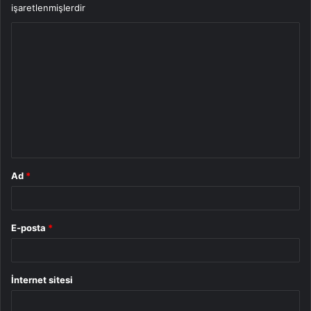
işaretlenmişlerdir
Y
o
r
u
m
*
Ad
*
E-posta
*
İnternet sitesi