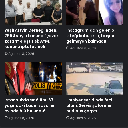
Yeşil Artvin Derneği’nden,
Instagram’dan gelen o
7554 sayılı kanuna “çevre
isteği kabul etti, başına
zararı” eleştirisi: AYM,
gelmeyen kalmadı!
kanunu iptal etmeli
Ağustos 8, 2026
Ağustos 8, 2026
İstanbul’da sır ölüm: 37
Emniyet şeridinde feci
yaşındaki kadın savcının
ölüm: Servis şoförüne
evinde ölü bulundu!
midibüs çarptı
Ağustos 8, 2026
Ağustos 8, 2026