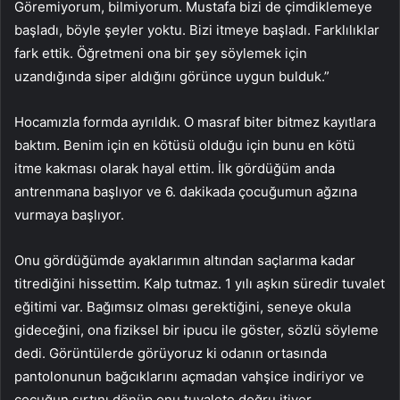
Göremiyorum, bilmiyorum. Mustafa bizi de çimdiklemeye
başladı, böyle şeyler yoktu. Bizi itmeye başladı. Farklılıklar
fark ettik. Öğretmeni ona bir şey söylemek için
uzandığında siper aldığını görünce uygun bulduk.”
Hocamızla formda ayrıldık. O masraf biter bitmez kayıtlara
baktım. Benim için en kötüsü olduğu için bunu en kötü
itme kakması olarak hayal ettim. İlk gördüğüm anda
antrenmana başlıyor ve 6. dakikada çocuğumun ağzına
vurmaya başlıyor.
Onu gördüğümde ayaklarımın altından saçlarıma kadar
titrediğini hissettim. Kalp tutmaz. 1 yılı aşkın süredir tuvalet
eğitimi var. Bağımsız olması gerektiğini, seneye okula
gideceğini, ona fiziksel bir ipucu ile göster, sözlü söyleme
dedi. Görüntülerde görüyoruz ki odanın ortasında
pantolonunun bağcıklarını açmadan vahşice indiriyor ve
çocuğun sırtını dönüp onu tuvalete doğru itiyor.