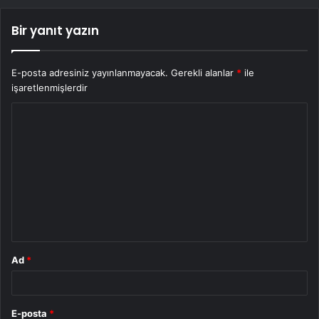
Bir yanıt yazın
E-posta adresiniz yayınlanmayacak.
Gerekli alanlar
*
ile
işaretlenmişlerdir
Y
o
r
u
m
*
Ad
*
E-posta
*