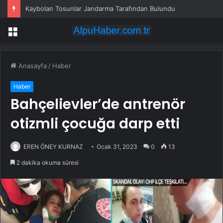
Kaybolan Tosunlar Jandarma Tarafından Bulundu
Menü
Anasayfa
/
Haber
Haber
Bahçelievler’de antrenör
otizmli çocuğa darp etti
EREN ÖNEY KURNAZ
Ocak 31, 2023
0
13
2 dakika okuma süresi