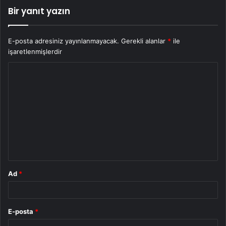
Bir yanıt yazın
E-posta adresiniz yayınlanmayacak.
Gerekli alanlar
*
ile
işaretlenmişlerdir
Y
o
r
u
m
*
Ad
*
E-posta
*