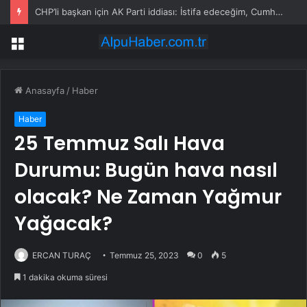
CHP’li başkan için AK Parti iddiası: İstifa edeceğim, Cumhurbaşkanına ilettik
Menü
Anasayfa
/
Haber
Haber
25 Temmuz Salı Hava
Durumu: Bugün hava nasıl
olacak? Ne Zaman Yağmur
Yağacak?
ERCAN TURAÇ
Temmuz 25, 2023
0
5
1 dakika okuma süresi