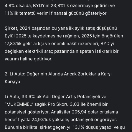
4,8% olsa da, BYD’nin 23,8%’lik özsermaye getirisi ve
1,1%’lik temettü verimi finansal gücünü gösteriyor.
Şirket, 2024 başından bu yana ilk aylık satış düşüşünü
Eylül 2025’te kaydetmesine rağmen, 2025 için öngörülen
17,8%’lik gelir artışı ve önemli nakit rezervleri, BYD’yi
değişken elektrikli araç pazarında nispeten istikrarlı bir
yatırım haline getiriyor.
2. Li Auto: Değerinin Altında Ancak Zorluklarla Karşı
Karşıya
Li Auto, 33,9%’luk Adil Değer Artış Potansiyeli ve
“MÜKEMMEL” sağlık Pro Skoru 3,03 ile önemli bir
potansiyel gösteriyor. Analistler 205,94 dolar ortalama
hedef fiyatla 24,9%’luk yükseliş potansiyeli öngörüyor.
Bununla birlikte, şirket geçen yıl 13,1% düşüş yaşadı ve şu