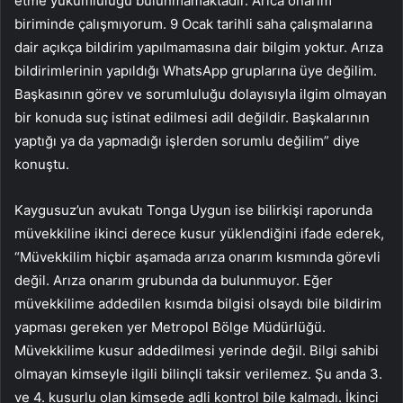
etme yükümlülüğü bulunmamaktadır. Arıca onarım
biriminde çalışmıyorum. 9 Ocak tarihli saha çalışmalarına
dair açıkça bildirim yapılmamasına dair bilgim yoktur. Arıza
bildirimlerinin yapıldığı WhatsApp gruplarına üye değilim.
Başkasının görev ve sorumluluğu dolayısıyla ilgim olmayan
bir konuda suç istinat edilmesi adil değildir. Başkalarının
yaptığı ya da yapmadığı işlerden sorumlu değilim” diye
konuştu.
Kaygusuz’un avukatı Tonga Uygun ise bilirkişi raporunda
müvekkiline ikinci derece kusur yüklendiğini ifade ederek,
“Müvekkilim hiçbir aşamada arıza onarım kısmında görevli
değil. Arıza onarım grubunda da bulunmuyor. Eğer
müvekkilime addedilen kısımda bilgisi olsaydı bile bildirim
yapması gereken yer Metropol Bölge Müdürlüğü.
Müvekkilime kusur addedilmesi yerinde değil. Bilgi sahibi
olmayan kimseyle ilgili bilinçli taksir verilemez. Şu anda 3.
ve 4. kusurlu olan kimsede adli kontrol bile kalmadı. İkinci