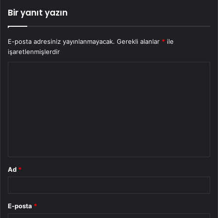
Bir yanıt yazın
E-posta adresiniz yayınlanmayacak.
Gerekli alanlar
*
ile
işaretlenmişlerdir
Y
o
r
u
m
*
Ad
*
E-posta
*