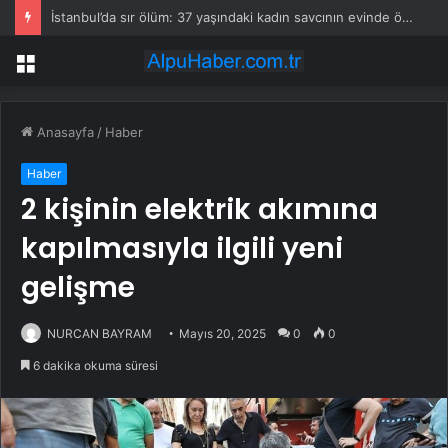
İstanbul’da sır ölüm: 37 yaşındaki kadın savcının evinde ölü bulundu!
Menü
Anasayfa
/
Haber
Haber
2 kişinin elektrik akımına
kapılmasıyla ilgili yeni
gelişme
NURCAN BAYRAM
Mayıs 20, 2025
0
0
6 dakika okuma süresi