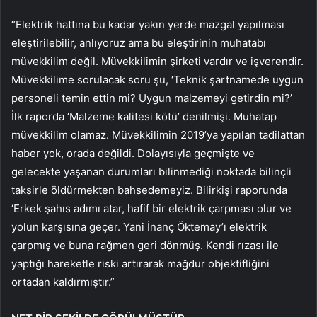
“Elektrik hattına bu kadar yakın yerde mazgal yapılması
eleştirilebilir, anlıyoruz ama bu eleştirinin muhatabı
müvekkilim değil. Müvekkilimin şirketi vardır ve işverendir.
Müvekkilime sorulacak soru şu, ‘Teknik şartnamede uygun
personeli temin ettin mi? Uygun malzemeyi getirdin mi?’
İlk raporda ‘Malzeme kalitesi kötü’ denilmişi. Muhatap
müvekkilim olamaz. Müvekkilimin 2019’ya yapılan tadilattan
haber yok, orada değildi. Dolayısıyla geçmişte ve
gelecekte yaşanan durumları bilinmediği noktada bilinçli
taksirle öldürmekten bahsedemeyiz. Bilirkişi raporunda
‘Erkek şahıs adımı atar, hafif bir elektrik çarpması olur ve
yolun karşısına geçer. Yani İnanç Öktemay’ı elektrik
çarpmış ve buna rağmen geri dönmüş. Kendi rızası ile
yaptığı hareketle riski artırarak mağdur objektifliğini
ortadan kaldırmıştır.”