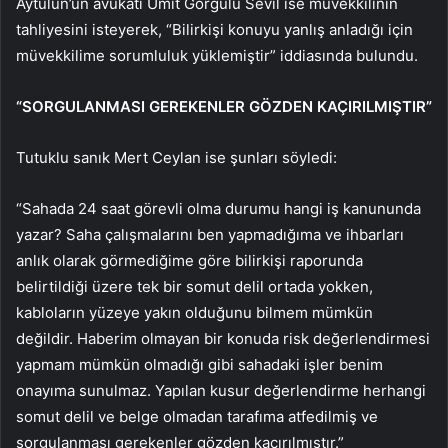
Aytulun’un avukatı Ümit Görgülü Sevil ise müvekkilinin
tahliyesini isteyerek, “Bilirkişi konuyu yanlış anladığı için
müvekkilime sorumluluk yüklemiştir” iddiasında bulundu.
“SORGULANMASI GEREKENLER GÖZDEN KAÇIRILMIŞTIR”
Tutuklu sanık Mert Ceylan ise şunları söyledi:
“Sahada 24 saat görevli olma durumu hangi iş kanununda
yazar? Saha çalışmalarını ben yapmadığıma ve ihbarları
anlık olarak görmediğime göre bilirkişi raporunda
belirtildiği üzere tek bir somut delil ortada yokken,
kabloların yüzeye yakın olduğunu bilmem mümkün
değildir. Haberim olmayan bir konuda risk değerlendirmesi
yapmam mümkün olmadığı gibi sahadaki işler benim
onayıma sunulmaz. Yapılan kusur değerlendirme herhangi
somut delil ve belge olmadan tarafıma atfedilmiş ve
sorgulanması gerekenler gözden kaçırılmıştır.”